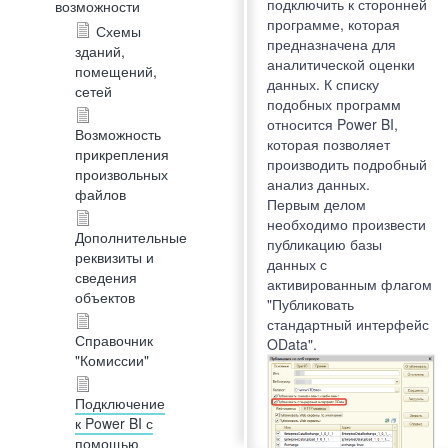
подключить к сторонней
возможности
программе, которая
Схемы
предназначена для
зданий,
аналитической оценки
помещений,
данных. К списку
сетей
подобных программ
относится Power BI,
Возможность
которая позволяет
прикрепления
производить подробный
произвольных
анализ данных.
файлов
Первым делом
необходимо произвести
Дополнительные
публикацию базы
реквизиты и
данных с
сведения
активированным флагом
объектов
"Публиковать
стандартный интерфейс
Справочник
OData".
"Комиссии"
Подключение
к Power BI с
помощью