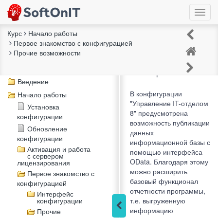
Курс
Начало работы
Первое знакомство с конфигурацией
Подключение к
Прочие возможности
Описание курса
Power BI с
Чек-лист "Внедрение"
помощью OData
Введение
В конфигурации
Начало работы
"Управление IT-отделом
Установка
8" предусмотрена
конфигурации
возможность публикации
Обновление
данных
конфигурации
информационной базы с
Активация и работа
помощью интерфейса
с сервером
OData. Благодаря этому
лицензирования
можно расширить
Первое знакомство с
базовый функционал
конфигурацией
отчетности программы,
Интерфейс
конфигурации
т.е. выгруженную
информацию
Прочие