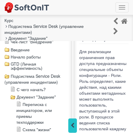
Курс
Подсистема Service Desk (управление
Распределение
инцидентами)
Описание курса
прав доступа
Документ "Задание"
Чек-лист "Внедрение"
Введение
Для реализации
Начало работы
ограничения прав
доступа предназначены
GTD (Личная
эффективность)
специальные объекты
конфигурации - Роли.
Подсистема Service Desk
Роль определяет, какие
(управление инцидентами)
действия, над какими
С чего начать?
объектами метаданных
Документ "Задание"
может выполнять
Переписка с
пользователь,
инициатором, или
выступающий в этой
приемы
роли. В процессе
техподдержки
ведения списка
пользователей каждому
Схема "жизни"