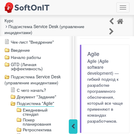
Toggl
navig
Курс
Подсистема Service Desk (управление
Подсистема "Agile"
инцидентами)
Описание курса
Чек-лист "Внедрение"
Введение
Agile
Начало работы
Agile (Agile
GTD (Личная
software
эффективность)
development) —
Подсистема Service Desk
гибкий подход к
(управление инцидентами)
разработке
С чего начать?
программного
Документ "Задание"
обеспечения,
который все чаще
Подсистема "Agile"
применяют в
Ежедневный
стендап
командах
Покер
разработчиков.
планирования
Ретроспектива