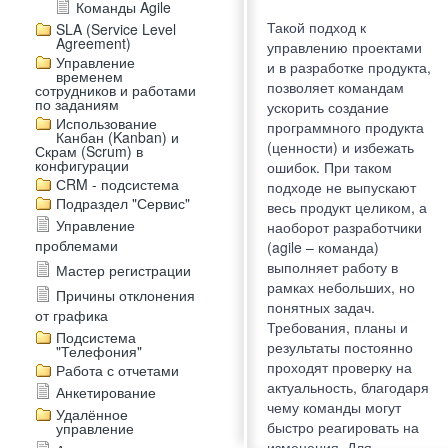
Команды Agile
Такой подход к
SLA (Service Level
Agreement)
управлению проектами
Управление
и в разработке продукта,
временем
позволяет командам
сотрудников и работами
по заданиям
ускорить создание
Использование
программного продукта
Канбан (Kanban) и
(ценности) и избежать
Скрам (Scrum) в
конфигурации
ошибок. При таком
СRM - подсистема
подходе не выпускают
Подраздел "Сервис"
весь продукт целиком, а
Управление
наоборот разработчики
проблемами
(agile – команда)
выполняет работу в
Мастер регистрации
рамках небольших, но
Причины отклонения
понятных задач.
от графика
Требования, планы и
Подсистема
результаты постоянно
"Телефония"
проходят проверку на
Работа с отчетами
актуальность, благодаря
Анкетирование
чему команды могут
Удалённое
быстро реагировать на
управление
изменения. Для