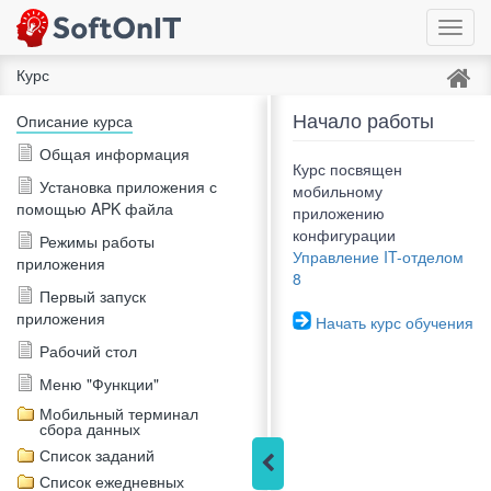
Toggl
navig
Курс
Начало работы
Описание курса
Общая информация
Курс посвящен
Установка приложения с
мобильному
помощью APK файла
приложению
конфигурации
Режимы работы
Управление IT-отделом
приложения
8
Первый запуск
приложения
Начать курс обучения
Рабочий стол
Меню "Функции"
Мобильный терминал
сбора данных
Список заданий
Список ежедневных