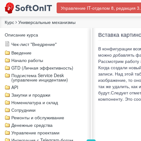
Управление IT-отделом 8, редакция 3.
Курс
Универсальные механизмы
Вставка картин
Описание курса
Чек-лист "Внедрение"
В конфигурации воз
Введение
можно добавлять ф
Начало работы
Рассмотрим работу 
Когда создали новый
GTD (Личная эффективность)
записи. Над этой т
Подсистема Service Desk
(управление инцидентами)
изображение, то он
так же удалить, как
API
будут.Следует отме
Закупки и продажи
компоненту. Это со
Номенклатура и склад
Сотрудники
Ремонты и обслуживание
Денежные средства
Управление проектами
Интеграция с Telegram-ботом