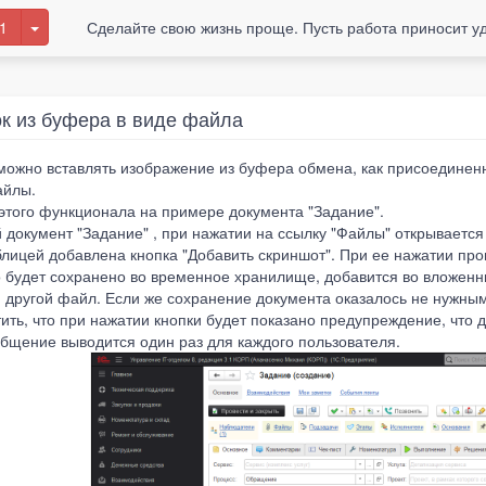
1
Сделайте свою жизнь проще. Пусть работа приносит у
ок из буфера в виде файла
можно вставлять изображение из буфера обмена, как присоединенн
айлы.
этого функционала на примере документа "Задание".
 документ "Задание" , при нажатии на ссылку "Файлы" открывается
аблицей добавлена кнопка "Добавить скриншот". При ее нажатии п
о будет сохранено во временное хранилище, добавится во вложен
 и другой файл. Если же сохранение документа оказалось не нужны
тить, что при нажатии кнопки будет показано предупреждение, что
общение выводится один раз для каждого пользователя.