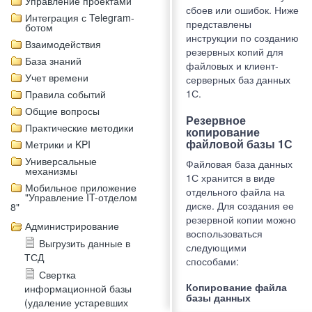
Управление проектами
сбоев или ошибок. Ниже
Интеграция с Telegram-
представлены
ботом
инструкции по созданию
Взаимодействия
резервных копий для
База знаний
файловых и клиент-
Учет времени
серверных баз данных
1С.​
Правила событий
Общие вопросы
Резервное
Практические методики
копирование
файловой базы 1С
Метрики и KPI
Универсальные
Файловая база данных
механизмы
1С хранится в виде
Мобильное приложение
отдельного файла на
"Управление IT-отделом
диске. Для создания ее
8"
резервной копии можно
Администрирование
воспользоваться
Выгрузить данные в
следующими
ТСД
способами:​
Свертка
Копирование файла
информационной базы
базы данных
(удаление устаревших