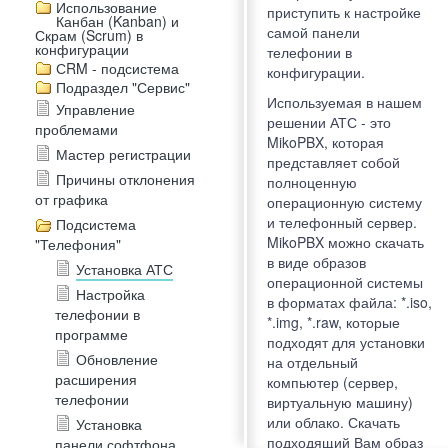
Использование
приступить к настройке
Канбан (Kanban) и
самой панели
Скрам (Scrum) в
конфигурации
телефонии в
СRM - подсистема
конфигурации.
Подраздел "Сервис"
Используемая в нашем
Управление
решении АТС - это
проблемами
MikoPBX, которая
Мастер регистрации
представляет собой
Причины отклонения
полноценную
от графика
операционную систему
и телефонный сервер.
Подсистема
MikoPBX можно скачать
"Телефония"
в виде образов
Установка АТС
операционной системы
Настройка
в форматах файла: *.iso,
телефонии в
*.img, *.raw, которые
программе
подходят для установки
Обновление
на отдельный
расширения
компьютер (сервер,
телефонии
виртуальную машину)
или облако. Скачать
Установка
подходящий Вам образ
панели софтфона