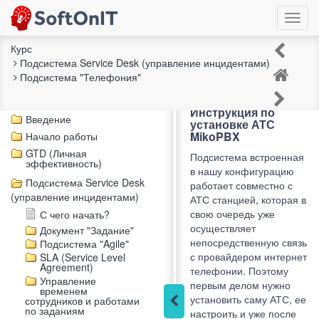
Курс
Подсистема Service Desk (управление инцидентами)
Установка АТС
Подсистема "Телефония"
Описание курса
Чек-лист "Внедрение"
Инструкция по
Введение
установке АТС
MikoPBX
Начало работы
GTD (Личная
Подсистема встроенная
эффективность)
в нашу конфигурацию
Подсистема Service Desk
работает совместно с
(управление инцидентами)
АТС станцией, которая в
свою очередь уже
С чего начать?
осуществляет
Документ "Задание"
непосредственную связь
Подсистема "Agile"
с провайдером интернет
SLA (Service Level
Agreement)
телефонии. Поэтому
Управление
первым делом нужно
временем
установить саму АТС, ее
сотрудников и работами
по заданиям
настроить и уже после