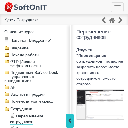
Курс
Сотрудники
Перемещение
Описание курса
сотрудников
Чек-лист "Внедрение"
Введение
Документ
Начало работы
"
Перемещение
сотрудников"
позволяет
GTD (Личная
эффективность)
закрепить новое место
Подсистема Service Desk
хранения за
(управление
сотрудником, вместо
инцидентами)
старого.
API
Закупки и продажи
Номенклатура и склад
Сотрудники
Перемещение
сотрудников