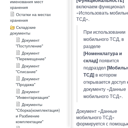
[Функциональность]
именования мест
включаем функционал
хранения
«Использовать мобиль
Остатки на местах
ТСД».
хранения
Складские
При использовании
документы
мобильного ТСД, в
Документ
"Поступление"
разделе
Документ
[Номенклатура и
"Перемещение"
склад]
появится
Документ
подраздел
[Мобиль
"Списание"
ТСД]
в котором
Документ
открывается доступ 
"Продажа"
документу «Данные
Документ
мобильного ТСД».
"Инвентаризация"
Документы
"Сборка(комплектация)
Документ «Данные
и Разбиение
мобильного ТСД»
комплектации"
формируется с помощь