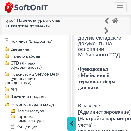
Курс
Номенклатура и склад
Складские документы
Инвентаризация и
Описание курса
другие складские
Чек-лист "Внедрение"
документы на
основании
Введение
Мобильного ТСД
Начало работы
GTD (Личная
эффективность)
Функционал
Подсистема Service Desk
«Мобильный
(управление
терминал сбора
инцидентами)
данных»
API
Закупки и продажи
Номенклатура и склад
В разделе
Номенклатура
[Администрирование
Карточка
[Настройка параметр
номенклатуры
учета]
–
Концепция