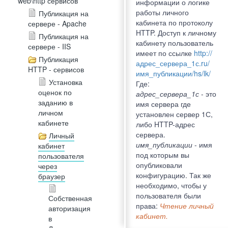
web\http сервисов
информации о логике
работы личного
Публикация на
кабинета по протоколу
сервере - Apache
HTTP. Доступ к личному
Публикация на
кабинету пользователь
сервере - IIS
имеет по ссылке
http://
Публикация
адрес_сервера_1с.ru/
HTTP - сервисов
имя_публикации/hs/lk/
Установка
Где:
оценок по
адрес_сервера_1с
- это
заданию в
имя сервера где
личном
установлен сервер 1С,
кабинете
либо HTTP-адрес
сервера.
Личный
имя_публикации
- имя
кабинет
под которым вы
пользователя
опубликовали
через
конфигурацию. Так же
браузер
необходимо, чтобы у
пользователя были
Собственная
права:
Чтение личный
авторизация
кабинет.
в