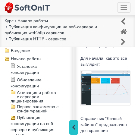
Toggl
navig
Курс
Начало работы
Публикация конфигурации на веб-сервере и
Личный кабинет
публикация web\http сервисов
Описание курса
пользователя
Публикация HTTP - сервисов
Чек-лист "Внедрение"
через браузер
Введение
Для начала, как это все
Начало работы
выглядит:
Установка
конфигурации
Обновление
конфигурации
Активация и работа
с сервером
лицензирования
Первое знакомство с
конфигурацией
Публикация
Справочник "Личный
конфигурации на веб-
кабинет" предназначен
сервере и публикация
для хранения