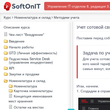
Управление IT-отделом 8, редакция 3.
Курс
Номенклатура и склад
Методики учета
Учет сотовой св
Описание курса
Чек-лист "Внедрение"
Поставим перед соб
Введение
Начало работы
Задача по уч
GTD (Личная эффективность)
Подсистема Service Desk
Для учета сотов
(управление инцидентами)
кого какой тариф
API
самых минут, ком
Закупки и продажи
Номенклатура и склад
Номенклатура
Итак, начнем.
Карточка номенклатуры
1. Создадим в спра
Концепция именования
мест хранения
Остатки на местах