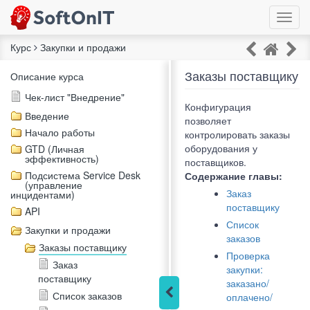
Toggl
navig
Курс
Закупки и продажи
Заказы поставщику
Описание курса
Чек-лист "Внедрение"
Конфигурация
Введение
позволяет
Начало работы
контролировать заказы
оборудования у
GTD (Личная
эффективность)
поставщиков.
Подсистема Service Desk
Содержание главы:
(управление
Заказ
инцидентами)
поставщику
API
Список
Закупки и продажи
заказов
Заказы поставщику
Проверка
Заказ
закупки:
поставщику
заказано/
Список заказов
оплачено/