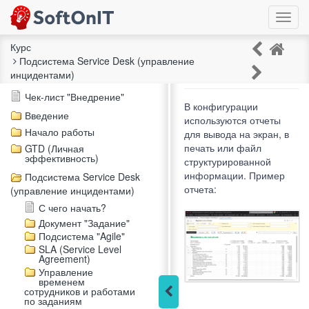
Toggl
navig
Курс
Подсистема Service Desk (управление
Работа с отчетами
инцидентами)
Описание курса
Чек-лист "Внедрение"
В конфигурации
Введение
используются отчеты
Начало работы
для вывода на экран, в
печать или файл
GTD (Личная
эффективность)
структурированной
информации. Пример
Подсистема Service Desk
отчета:
(управление инцидентами)
С чего начать?
Документ "Задание"
Подсистема "Agile"
SLA (Service Level
Agreement)
Управление
временем
сотрудников и работами
по заданиям