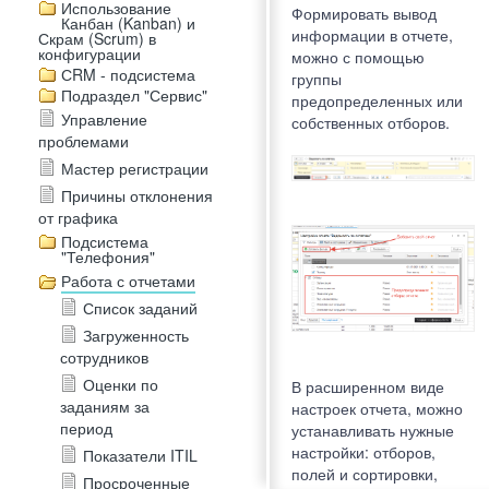
Использование
Формировать вывод
Канбан (Kanban) и
информации в отчете,
Скрам (Scrum) в
конфигурации
можно с помощью
СRM - подсистема
группы
Подраздел "Сервис"
предопределенных или
Управление
собственных отборов.
проблемами
Мастер регистрации
Причины отклонения
от графика
Подсистема
"Телефония"
Работа с отчетами
Список заданий
Загруженность
сотрудников
Оценки по
В расширенном виде
заданиям за
настроек отчета, можно
период
устанавливать нужные
настройки: отборов,
Показатели ITIL
полей и сортировки,
Просроченные