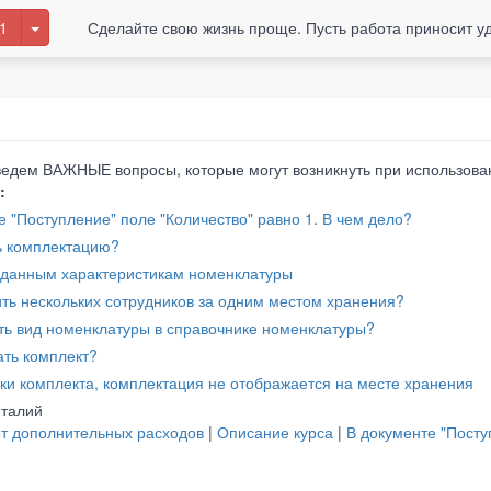
1
Сделайте свою жизнь проще. Пусть работа приносит у
ведем ВАЖНЫЕ вопросы, которые могут возникнуть при использован
:
е "Поступление" поле "Количество" равно 1. В чем дело?
ь комплектацию?
аданным характеристикам номенклатуры
ить нескольких сотрудников за одним местом хранения?
ть вид номенклатуры в справочнике номенклатуры?
ать комплект?
ки комплекта, комплектация не отображается на месте хранения
италий
т дополнительных расходов
|
Описание курса
|
В документе "Посту