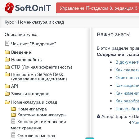
Управление IT-отделом 8, редакция 3.
Курс
Номенклатура и склад
Важно знать!
Описание курса
Чек-лист "Внедрение"
В этом разделе при
Введение
Содержание главы
Начало работы
В документ
GTD (Личная эффективность)
Как сделат
Подсистема Service Desk
Отчет по з
(управление инцидентами)
Как закреп
API
Как измени
Закупки и продажи
Как разобр
Номенклатура и склад
После сбор
Номенклатура
Карточка номенклатуры
Автор:
Барилко В
Концепция именования
Уче
мест хранения
Остатки на местах