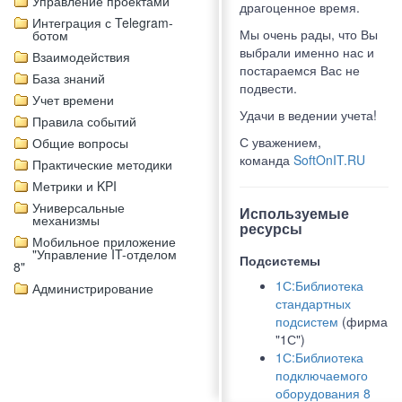
Управление проектами
драгоценное время.
Интеграция с Telegram-
Мы очень рады, что Вы
ботом
выбрали именно нас и
Взаимодействия
постараемся Вас не
База знаний
подвести.
Учет времени
Удачи в ведении учета!
Правила событий
С уважением,
Общие вопросы
команда
SoftOnIT.RU
Практические методики
Метрики и KPI
Универсальные
Используемые
механизмы
ресурсы
Мобильное приложение
"Управление IT-отделом
Подсистемы
8"
1С:Библиотека
Администрирование
стандартных
подсистем
(фирма
"1С")
1С:Библиотека
подключаемого
оборудования 8