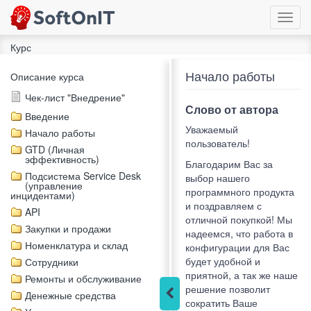
Toggl
navig
Курс
Начало работы
Описание курса
Чек-лист "Внедрение"
Слово от автора
Введение
Уважаемый
Начало работы
пользователь!
GTD (Личная
эффективность)
Благодарим Вас за
Подсистема Service Desk
выбор нашего
(управление
программного продукта
инцидентами)
и поздравляем с
API
отличной покупкой! Мы
Закупки и продажи
надеемся, что работа в
Номенклатура и склад
конфигурации для Вас
будет удобной и
Сотрудники
приятной, а так же наше
Ремонты и обслуживание
решение позволит
Денежные средства
сократить Ваше