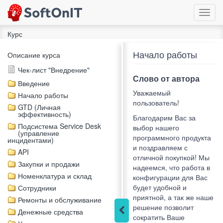
Toggl
navig
Курс
Начало работы
Описание курса
Чек-лист "Внедрение"
Слово от автора
Введение
Уважаемый
Начало работы
пользователь!
GTD (Личная
эффективность)
Благодарим Вас за
Подсистема Service Desk
выбор нашего
(управление
программного продукта
инцидентами)
и поздравляем с
API
отличной покупкой! Мы
Закупки и продажи
надеемся, что работа в
Номенклатура и склад
конфигурации для Вас
будет удобной и
Сотрудники
приятной, а так же наше
Ремонты и обслуживание
решение позволит
Денежные средства
сократить Ваше