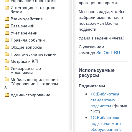
Управление проектами
драгоценное время.
Интеграция с Telegram-
Мы очень рады, что Вы
ботом
выбрали именно нас и
Взаимодействия
постараемся Вас не
База знаний
подвести.
Учет времени
Удачи в ведении учета!
Правила событий
С уважением,
Общие вопросы
команда
SoftOnIT.RU
Практические методики
Метрики и KPI
Универсальные
Используемые
механизмы
ресурсы
Мобильное приложение
"Управление IT-отделом
Подсистемы
8"
1С:Библиотека
Администрирование
стандартных
подсистем
(фирма
"1С")
1С:Библиотека
подключаемого
оборудования 8