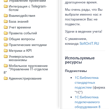
Управление проектами
драгоценное время.
Интеграция с Telegram-
Мы очень рады, что Вы
ботом
выбрали именно нас и
Взаимодействия
постараемся Вас не
База знаний
подвести.
Учет времени
Удачи в ведении учета!
Правила событий
С уважением,
Общие вопросы
команда
SoftOnIT.RU
Практические методики
Метрики и KPI
Универсальные
Используемые
механизмы
ресурсы
Мобильное приложение
"Управление IT-отделом
Подсистемы
8"
1С:Библиотека
Администрирование
стандартных
подсистем
(фирма
"1С")
1С:Библиотека
подключаемого
оборудования 8