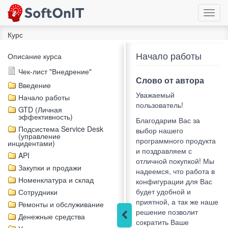
Toggl
navig
Курс
Начало работы
Описание курса
Чек-лист "Внедрение"
Слово от автора
Введение
Уважаемый
Начало работы
пользователь!
GTD (Личная
эффективность)
Благодарим Вас за
Подсистема Service Desk
выбор нашего
(управление
программного продукта
инцидентами)
и поздравляем с
API
отличной покупкой! Мы
Закупки и продажи
надеемся, что работа в
Номенклатура и склад
конфигурации для Вас
будет удобной и
Сотрудники
приятной, а так же наше
Ремонты и обслуживание
решение позволит
Денежные средства
сократить Ваше