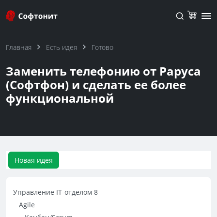
Главная
Есть идея
Готово
Заменить телефонию от Раруса
(Софтфон) и сделать ее более
функциональной
Новая идея
Управление IT-отделом 8
Agile