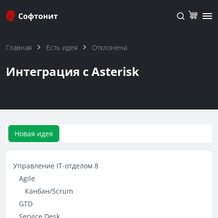
Главная
Есть идея
Отклонена
Интеграция с Asterisk
Новая идея
Управление IT-отделом 8
Agile
Канбан/Scrum
GTD
Service Desk