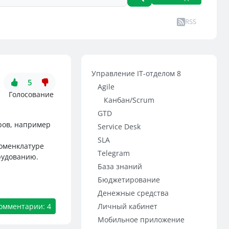
RSS
Управление IT-отделом 8
5
Agile
Голосование
Канбан/Scrum
GTD
ров, например
Service Desk
SLA
номенклатуре
Telegram
рудованию.
База знаний
Бюджетирование
Денежные средства
омментарии: 4
Личный кабинет
Мобильное приложение