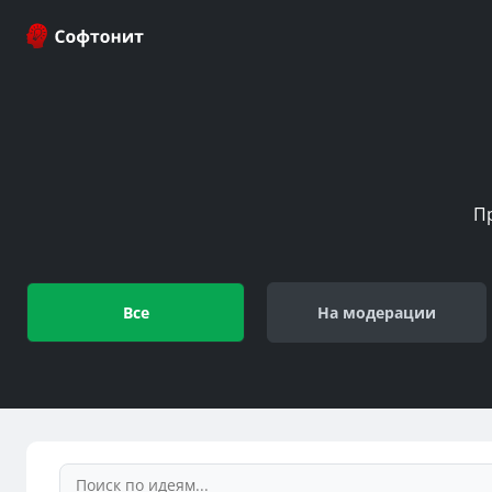
П
Все
На модерации