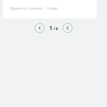
Время на чтение: ~ 3 мин
1
/
6