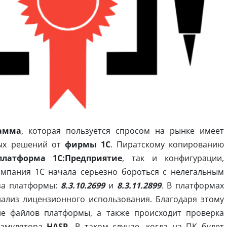
амма
, которая пользуется спросом на рынке имеет
ных решений от
фирмы 1С
. Пиратскому копированию
платформа 1С:Предприятие
, так и конфигурации,
омпания 1С начала серьезно бороться с нелегальным
иза платформы:
8.3.10.2699
и
8.3.11.2899
. В платформах
нализ лицензионного использования. Благодаря этому
ие файлов платформы, а также происходит проверка
 эмулятора
HASP.
В таком случае, когда на ПК будет