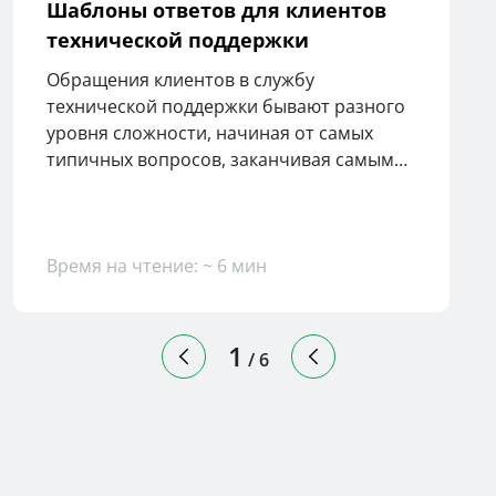
Шаблоны ответов для клиентов
технической поддержки
Обращения клиентов в службу
технической поддержки бывают разного
уровня сложности, начиная от самых
типичных вопросов, заканчивая самыми
неординарными. Поэтому каждый
сотрудник поддержки должен находить
выход из любой ситуации. Для этого
нелишним будет иметь под рукой список
Время на чтение: ~ 6 мин
рабочих шаблонных ответов, которые
помогут профессионально вести
общение с клиентами. Сегодня в статье
1
/
6
познакомимся с подобным списком
ответов.