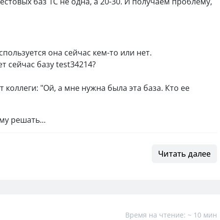
тестовых баз 1С не одна, а 20-30. И получаем проблему,
используется она сейчас кем-то или нет.
ет сейчас базу test34214?
коллеги: "Ой, а мне нужна была эта база. Кто ее
му решать...
Читать далее
Время на чтение: ~ 10 мин