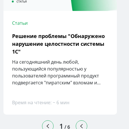
Статьи
Решение проблемы "Обнаружено
нарушение целостности системы
1С"
На сегодняшний день любой,
пользующийся популярностью у
пользователей программный продукт
подвергается "пиратским" взломам и
соответственно нелегальному
использованию. Не исключением будут и
Время на чтение: ~ 6 мин
программы от всеми известной в России
фирмы 1С. Каждый разработчик
старается бороться с подобным
незаконным использованием своих
1
/
6