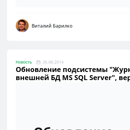
Виталий Барилко
Новость
26.06.2014
Обновление подсистемы "Журн
внешней БД MS SQL Server", верс