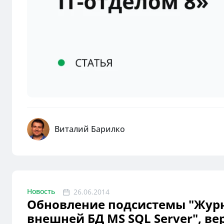
Виталий Барилко
Новость
26.06.2014
Обновление подсистемы "Журн
внешней БД MS SQL Server", верс