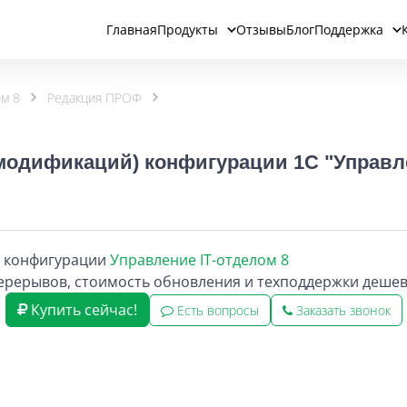
Главная
Продукты
Отзывы
Блог
Поддержка
ом 8
Редакция ПРОФ
одификаций) конфигурации 1С "Управлен
я конфигурации
Управление IT-отделом 8
рерывов, стоимость обновления и техподдержки дешевл
Купить сейчас!
Есть вопросы
Заказать звонок