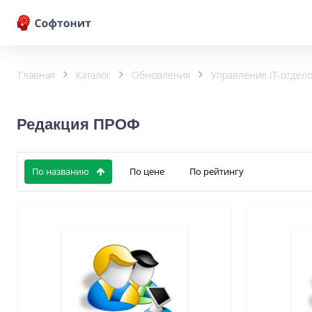
Главная
Каталог
Обновления
Управление IT-отдел
Редакция ПРОФ
По названию
По цене
По рейтингу