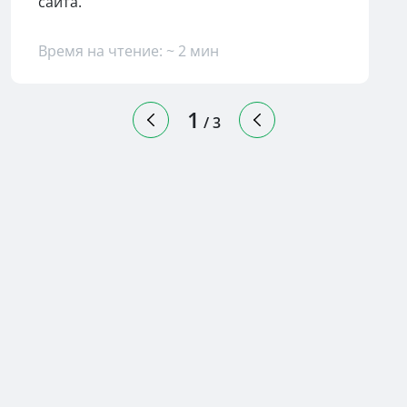
сайта.
Время на чтение: ~ 2 мин
1
/
3