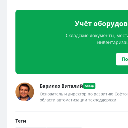
Учёт оборудо
Складские документы, мест
инвентаризац
По
Барилко Виталий
Основатель и директор по развитию Софто
области автоматизации техподдержки
Теги