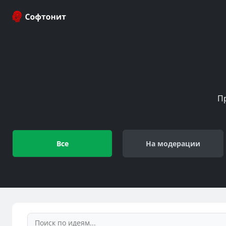
П
Все
На модерации