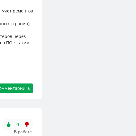
, учет ремонтов
нных страниц),
нтеров через
ов ПО с таким
омментарии: 6
0
В работе