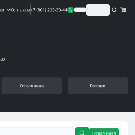
Выход
ка
Контакты
+7 (861) 203-39-44
ах
Отклонена
Готово
Новая идея