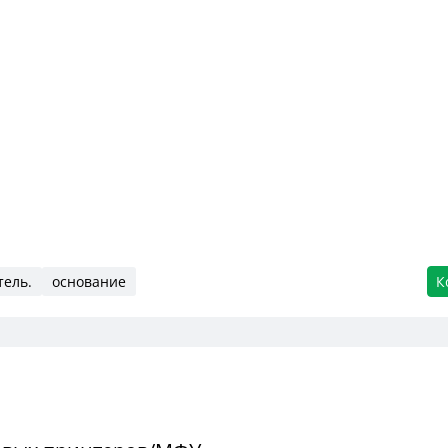
тель.
основание
К