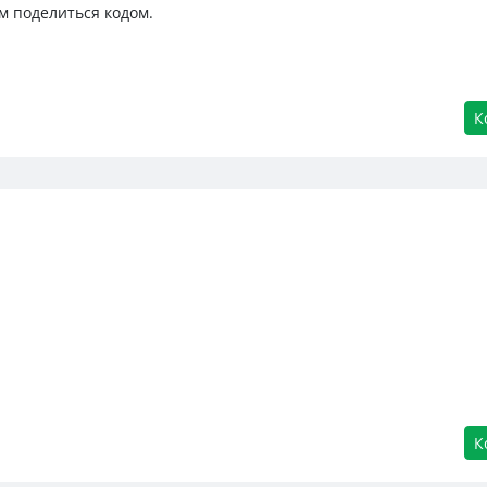
м поделиться кодом.
К
К