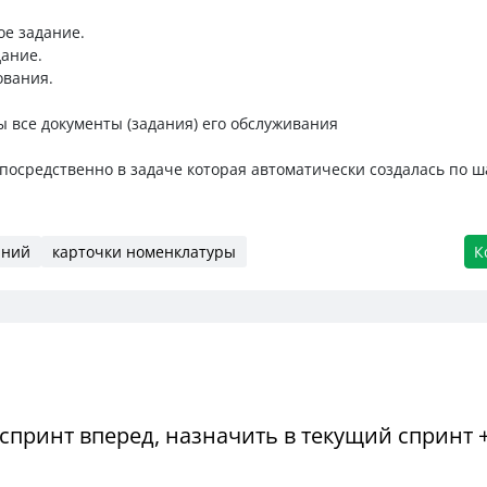
ое задание.
дание.
ования.
 все документы (задания) его обслуживания
посредственно в задаче которая автоматически создалась по ш
аний
карточки номенклатуры
К
спринт вперед, назначить в текущий спринт 