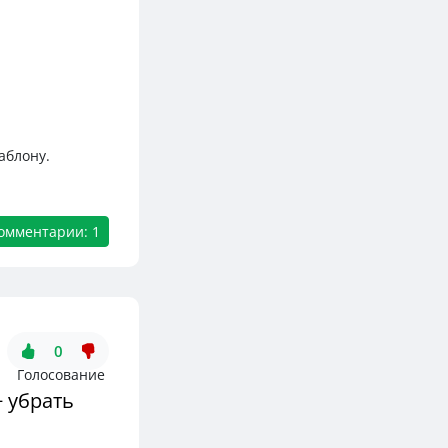
аблону.
омментарии: 1
0
Голосование
+ убрать