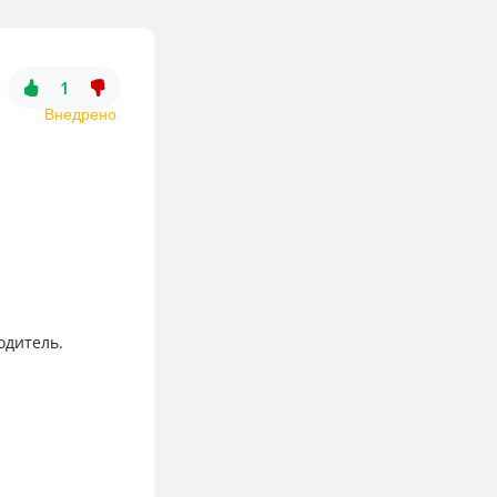
1
Внедрено
одитель.