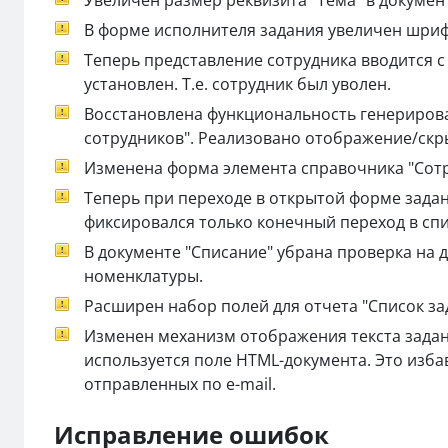
Увеличен размер реквизита "Тема" в документ
В форме исполнителя задания увеличен шрифт
Теперь представление сотрудника вводится с 
установлен. Т.е. сотрудник был уволен.
Восстановлена функциональность генерирова
сотрудников". Реализовано отображение/скр
Изменена форма элемента справочника "Сотр
Теперь при переходе в открытой форме задан
фиксировался только конечный переход в спи
В документе "Списание" убрана проверка на 
номенклатуры.
Расширен набор полей для отчета "Список за
Изменен механизм отображения текста задан
используется поле HTML-документа. Это изб
отправленных по e-mail.
Исправление ошибок