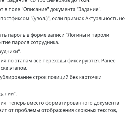
е "Задание" со 150 символов до 1024.
 в поле "Описание" документа "Задание".
постфиксом "(увол.)", если признак Актуальность не
ть пароль в форме записи "Логины и пароли
ытие пароля сотрудника.
удники".
ия по этапам все переходы фиксируются. Ранее
ске этапов.
дублирование строк позиций без карточки
даний".
ия, теперь вместо форматированного документа
авит от проблемы отображения сложных текстов,