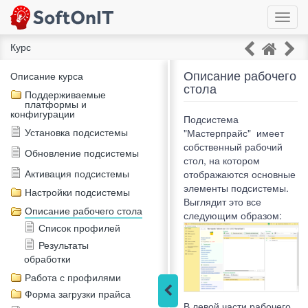
Toggl
navig
Курс
Описание рабочего
Описание курса
стола
Поддерживаемые
платформы и
конфигурации
Подсистема
Установка подсистемы
"Мастерпрайс" имеет
собственный рабочий
Обновление подсистемы
стол, на котором
Активация подсистемы
отображаются основные
элементы подсистемы.
Настройки подсистемы
Выглядит это все
Описание рабочего стола
следующим образом:
Список профилей
Результаты
обработки
Работа с профилями
Форма загрузки прайса
В левой части рабочего