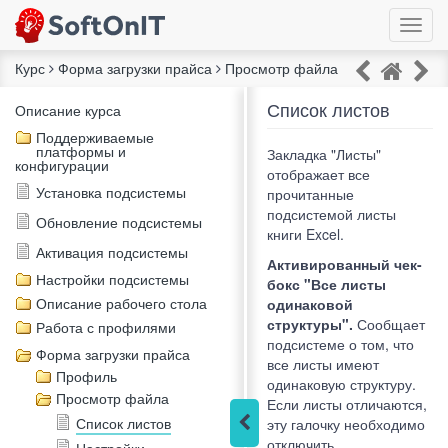
Курс
Форма загрузки прайса
Просмотр файла
Список листов
Описание курса
Поддерживаемые
платформы и
Закладка "Листы"
конфигурации
отображает все
Установка подсистемы
прочитанные
подсистемой листы
Обновление подсистемы
книги Excel.
Активация подсистемы
Активированный чек-
Настройки подсистемы
бокс "Все листы
Описание рабочего стола
одинаковой
структуры".
Сообщает
Работа с профилями
подсистеме о том, что
Форма загрузки прайса
все листы имеют
Профиль
одинаковую структуру.
Просмотр файла
Если листы отличаются,
Список листов
эту галочку необходимо
отключить.