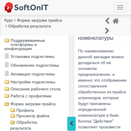
Курс
Форма загрузки прайса
Обработка результата
Штрихкоды
Описание курса
номенклатуры
Поддерживаемые
платформы и
конфигурации
По наименованию
Установка подсистемы
данной закладки можно
догадаться об ее
Обновление подсистемы
основном
Активация подсистемы
предназначении, а
именно это отображение
Настройки подсистемы
сопоставления
Описание рабочего стола
обработанных из прайса
Работа с профилями
штрихкодов, которые
будут присвоены
Форма загрузки прайса
определенной
Профиль
номенклатуре в базе.
Просмотр файла
Кнопка "Действия"
Обработка
позволяет произвести
результата