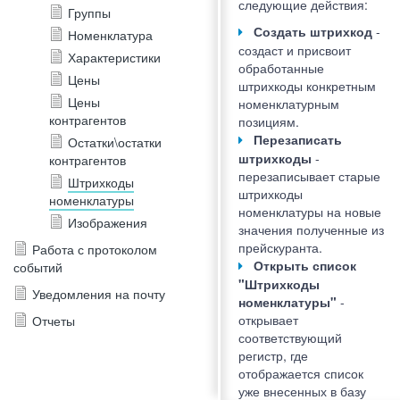
следующие действия:
Группы
Создать штрихкод
-
Номенклатура
создаст и присвоит
Характеристики
обработанные
Цены
штрихкоды конкретным
Цены
номенклатурным
контрагентов
позициям.
Перезаписать
Остатки\остатки
штрихкоды
-
контрагентов
перезаписывает старые
Штрихкоды
штрихкоды
номенклатуры
номенклатуры на новые
Изображения
значения полученные из
прейскуранта.
Работа с протоколом
Открыть список
событий
"Штрихкоды
Уведомления на почту
номенклатуры"
-
открывает
Отчеты
соответствующий
регистр, где
отображается список
уже внесенных в базу