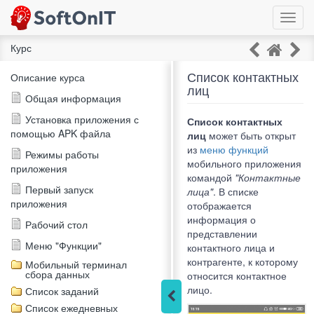
Toggl
navig
Курс
Список контактных
Описание курса
лиц
Общая информация
Установка приложения с
Список контактных
помощью APK файла
лиц
может быть открыт
из
меню функций
Режимы работы
мобильного приложения
приложения
командой
"Контактные
Первый запуск
лица"
. В списке
приложения
отображается
информация о
Рабочий стол
представлении
Меню "Функции"
контактного лица и
контрагенте, к которому
Мобильный терминал
сбора данных
относится контактное
лицо.
Список заданий
Список ежедневных