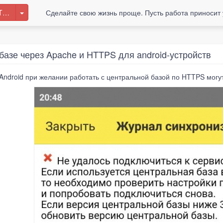
T-отделом 8
Сделайте свою жизнь проще. Пусть работа приносит 
базе через Apache и HTTPS для android-устройств
Android при желании работать с центральной базой по HTTPS могу