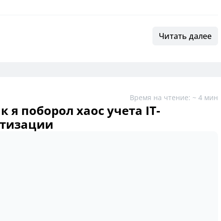
Читать далее
Время на чтение: ~ 4 мин
 я поборол хаос учета IT-
атизации