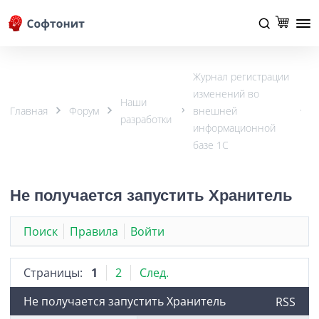
Журнал регистрации
изменений во
Наши
Главная
Форум
внешней
разработки
информационной
базе 1С
Не получается запустить Хранитель
Поиск
Правила
Войти
Страницы:
1
2
След.
Не получается запустить Хранитель
RSS