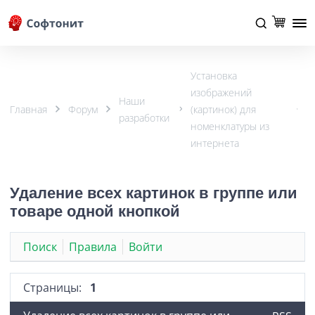
Установка
изображений
Наши
Главная
Форум
(картинок) для
разработки
номенклатуры из
интернета
Удаление всех картинок в группе или
товаре одной кнопкой
Поиск
Правила
Войти
Страницы:
1