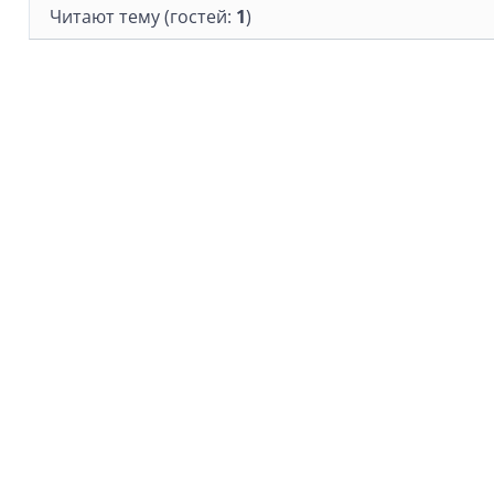
Читают тему (гостей:
1
)
Информация
О нас
Идеи
Пусть работа приносит