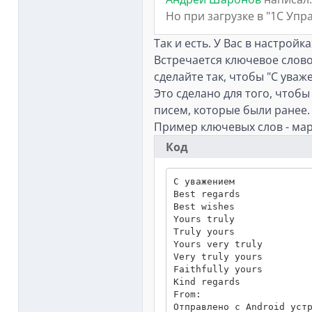
Но при загрузке в "1С Уп
Так и есть. У Вас в настро
Встречается ключевое слово
сделайте так, чтобы "С уваж
Это сделано для того, чтоб
писем, которые были ранее.
Пример ключевых слов - ма
Код
С уважением

Best regards

Best wishes

Yours truly

Truly yours

Yours very truly

Very truly yours

Faithfully yours

Kind regards

From:

Отправлено с Android устр