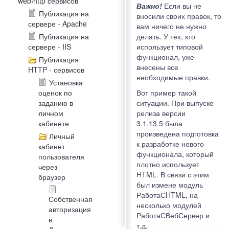
web\http сервисов
Важно!
Если вы не
Публикация на
вносили своих правок, то
сервере - Apache
вам ничего не нужно
Публикация на
делать. У тех, кто
сервере - IIS
использует типовой
функционал, уже
Публикация
внесены все
HTTP - сервисов
необходимые правки.
Установка
оценок по
Вот пример такой
заданию в
ситуации. При выпуске
личном
релиза версии
кабинете
3.1.13.5 была
произведена подготовка
Личный
к разработке нового
кабинет
функционала, который
пользователя
плотно использует
через
HTML. В связи с этим
браузер
был измене модуль
РаботаСHTML, на
Собственная
несколько модулей
авторизация
РаботаСВебСервер и
в
т.д.