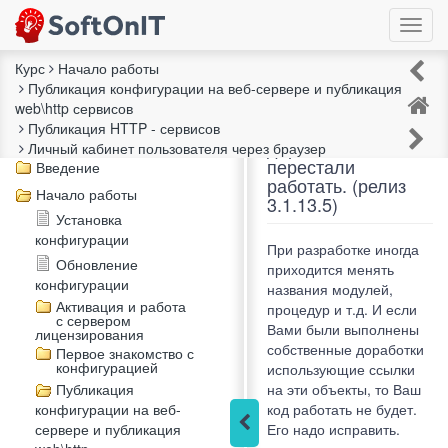
Курс
Начало работы
Публикация конфигурации на веб-сервере и публикация
Если внесённые
web\http сервисов
Описание курса
самостоятельно
Публикация HTTP - сервисов
Чек-лист "Внедрение"
доработки
Личный кабинет пользователя через браузер
перестали
Введение
работать. (релиз
Начало работы
3.1.13.5)
Установка
конфигурации
При разработке иногда
Обновление
приходится менять
конфигурации
названия модулей,
Активация и работа
процедур и т.д. И если
с сервером
Вами были выполнены
лицензирования
собственные доработки
Первое знакомство с
конфигурацией
использующие ссылки
Публикация
на эти объекты, то Ваш
конфигурации на веб-
код работать не будет.
сервере и публикация
Его надо исправить.