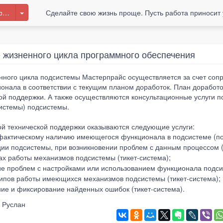
райсов
Сделайте свою жизнь проще. Пусть работа приносит 
жизненного цикла программного обеспечения
ного цикла подсистемы Мастерпрайс осуществляется за счет сопр
нала в соответствии с текущим планом доработок. План доработо
кой поддержки. А также осуществляются консультационные услуги п
системы) подсистемы.
ой технической поддержки оказываются следующие услуги:
фактическому наличию имеющегося функционала в подсистеме (по 
ии подсистемы, при возникновении проблем с данным процессом (п
х работы механизмов подсистемы (тикет-система);
 проблем с настройками или использованием функционала подсис
ипов работы имеющихся механизмов подсистемы (тикет-система);
ние и фиксирование найденных ошибок (тикет-система).
 Руслан