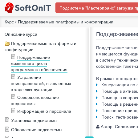
Подсистема "Мастерпрайс" загрузка п
Курс
Поддерживаемые платформы и конфигурации
Поддерживание 
Описание курса
Поддерживаемые платформы и
Поддержание жизнен
конфигурации
имеющегося функцио
Поддерживание
в систему техничес
жизненного цикла
собственной тикет-
программного обеспечения
Устранение
В рамках стандартн
неисправностей, выявленных
Консультация по 
в ходе эксплуатации
Помощь в активац
Совершенствование
Помощь в вопроса
подсистемы
Помощь в решение
Пояснение принц
Информация о персонале
Поиск, тестирова
Установка подсистемы
Автор:
Соломахин
Обновление подсистемы