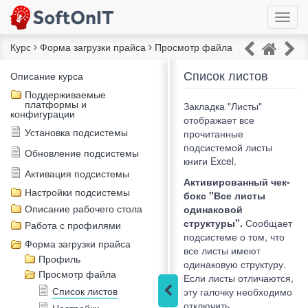
Курс
Форма загрузки прайса
Просмотр файла
Список листов
Описание курса
Поддерживаемые
платформы и
Закладка "Листы"
конфигурации
отображает все
Установка подсистемы
прочитанные
подсистемой листы
Обновление подсистемы
книги Excel.
Активация подсистемы
Активированный чек-
Настройки подсистемы
бокс "Все листы
Описание рабочего стола
одинаковой
структуры".
Сообщает
Работа с профилями
подсистеме о том, что
Форма загрузки прайса
все листы имеют
Профиль
одинаковую структуру.
Просмотр файла
Если листы отличаются,
Список листов
эту галочку необходимо
отключить.