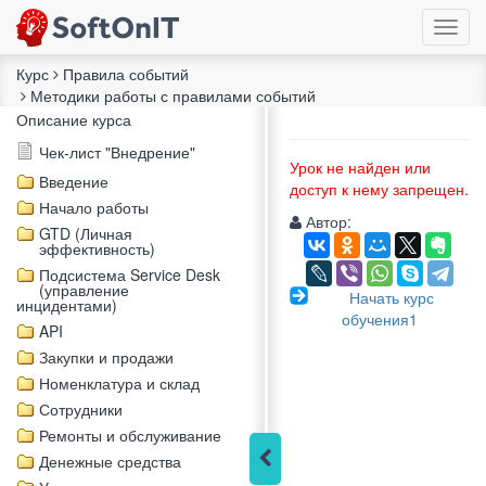
Курс
Правила событий
Методики работы с правилами событий
Описание курса
Чек-лист "Внедрение"
Урок не найден или
Введение
доступ к нему запрещен.
Начало работы
Автор:
GTD (Личная
эффективность)
Подсистема Service Desk
(управление
Начать курс
инцидентами)
обучения1
API
Закупки и продажи
Номенклатура и склад
Сотрудники
Ремонты и обслуживание
Денежные средства