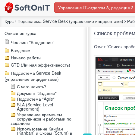
Управление IT-отделом 8, редакция 3.
Курс
Подсистема Service Desk (управление инцидентами)
Раб
Список пробле
Описание курса
Чек-лист "Внедрение"
Отчет "Список проб
Введение
Начало работы
GTD (Личная эффективность)
Подсистема Service Desk
(управление инцидентами)
С чего начать?
Документ "Задание"
Подсистема "Agile"
SLA (Service Level
Agreement)
Управление временем
сотрудников и работами по
заданиям
Использование Канбан
(Kanban) и Скрам (Scrum) в