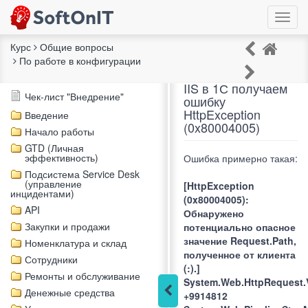
Курс
Общие вопросы
По работе в конфигурации
При использовании
Описание курса
IIS в 1С получаем
Чек-лист "Внедрение"
ошибку
HttpException
Введение
(0x80004005)
Начало работы
GTD (Личная
эффективность)
Ошибка примерно такая:
Подсистема Service Desk
(управление
[HttpException
инцидентами)
(0x80004005):
API
Обнаружено
Закупки и продажи
потенциально опасное
значение Request.Path,
Номенклатура и склад
полученное от клиента
Сотрудники
(:).]
Ремонты и обслуживание
System.Web.HttpRequest.V
Денежные средства
+9914812