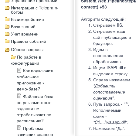
Управление проектами
System.Web.PipelineStepM
context) +53
Интеграция с Telegram-
ботом
Алгоритм следующий:
Взаимодействия
Открываем IIS.
База знаний
Открываем наш
Учет времени
сайт-публикацию в
Правила событий
браузере.
Общие вопросы
Идем в
сопоставления
По работе в
обработчиков.
конфигурации
Ищем ISAPI-dll и
Как подключить
выделяем строку.
мобильное
Справа нажимаем
приложение к
"Добавить
демо-базе?
сопоставление
Файловая база,
сценария"
.
но регламентные
Путь запроса -
"*"
,
задания не
Исполняемый
отрабатывают по
файл -
расписанию?
"C:\....\wsisapi.dll"
.
Проблема
Нажимаем "Да".
зависших сеансов