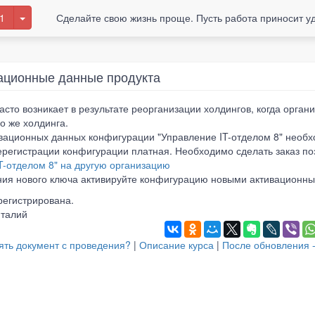
1
Сделайте свою жизнь проще. Пусть работа приносит у
ационные данные продукта
асто возникает в результате реорганизации холдингов, когда орган
го же холдинга.
вационных данных конфигурации "Управление IT-отделом 8" необх
ерегистрации конфигурации платная. Необходимо сделать заказ п
T-отделом 8" на другую организацию
ния нового ключа активируйте конфигурацию новыми активационн
егистрирована.
италий
ять документ с проведения?
|
Описание курса
|
После обновления 