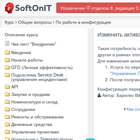
Управление IT-отделом 8, редакция 3.
Курс
Общие вопросы
По работе в конфигурации
Изменить актив
Описание курса
Чек-лист "Внедрение"
Такая потребность ч
Введение
другая в рамках это
Начало работы
Для изменения акти
Услуга по пер
GTD (Личная эффективность)
"Управление I
Подсистема Service Desk
(управление инцидентами)
После получе
API
Конфигурация перер
Закупки и продажи
Автор:
Барилко В
Номенклатура и склад
Как сн
Сотрудники
Ремонты и обслуживание
Денежные средства
Управление проектами
Интеграция с Telegram-ботом