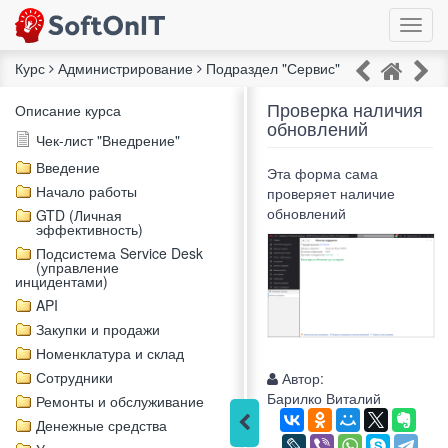
Курс
Администрирование
Подраздел "Сервис"
Проверка наличия
Описание курса
обновлений
Чек-лист "Внедрение"
Введение
Эта форма сама
Начало работы
проверяет наличие
обновлений
GTD (Личная
эффективность)
Подсистема Service Desk
(управление
инцидентами)
API
Закупки и продажи
Номенклатура и склад
Сотрудники
Автор:
Барилко Виталий
Ремонты и обслуживание
Денежные средства