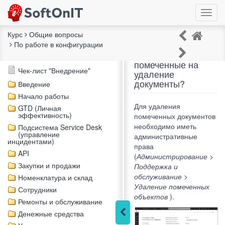
Курс
Общие вопросы
По работе в конфигурации
Как удалить
Описание курса
помеченные на
Чек-лист "Внедрение"
удаление
документы?
Введение
Начало работы
Для удаления
GTD (Личная
эффективность)
помеченных документов
необходимо иметь
Подсистема Service Desk
(управление
административные
инцидентами)
права
API
(
Администрирование >
Закупки и продажи
Поддержка и
обслуживание >
Номенклатура и склад
Удаление помеченных
Сотрудники
объектов
).
Ремонты и обслуживание
Денежные средства